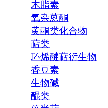
木脂素
氧杂蒽酮
黄酮类化合物
萜类
环烯醚萜衍生物
香豆素
生物碱
醌类