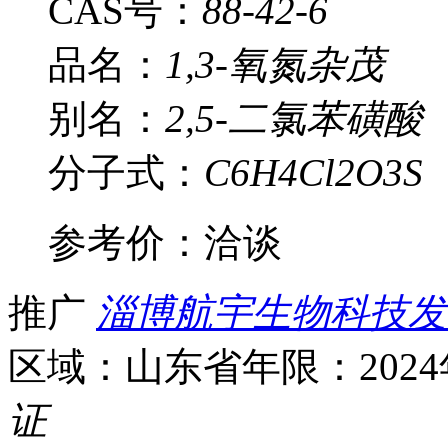
CAS号：
88-42-6
品名：
1,3-氧氮杂茂
别名：
2,5-二氯苯磺酸
分子式：
C6H4Cl2O3S
参考价：
洽谈
推广
淄博航宇生物科技发
区域：山东省
年限：202
证