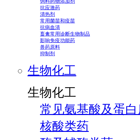
饲料药物添加剂
抗应激药
清热剂
常用菌苗和疫苗
抗病血清
畜禽常用诊断生物制品
影响免疫功能药
兽药原料
抑制剂
生物化工
生物化工
常见氨基酸及蛋白
核酸类药