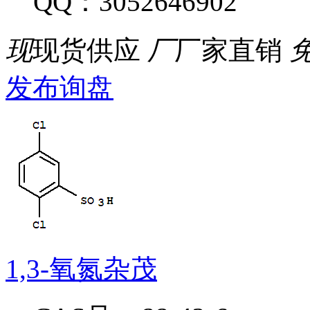
QQ：3052646902
现
现货供应
厂
厂家直销
发布询盘
1,3-氧氮杂茂