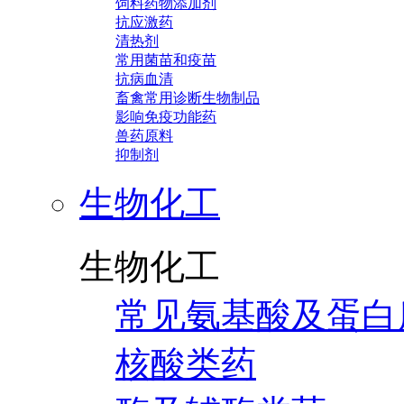
饲料药物添加剂
抗应激药
清热剂
常用菌苗和疫苗
抗病血清
畜禽常用诊断生物制品
影响免疫功能药
兽药原料
抑制剂
生物化工
生物化工
常见氨基酸及蛋白
核酸类药