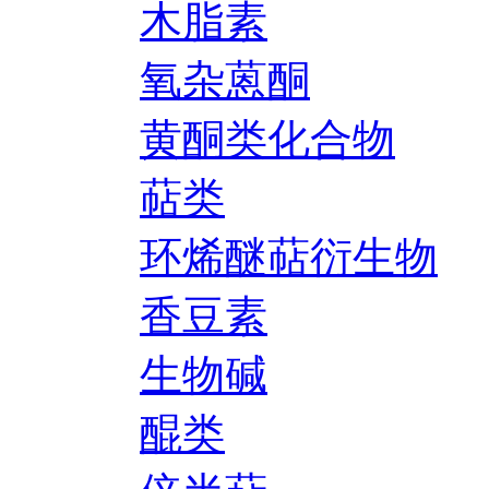
木脂素
氧杂蒽酮
黄酮类化合物
萜类
环烯醚萜衍生物
香豆素
生物碱
醌类