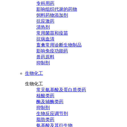
专科用药
影响组织代谢的药物
饲料药物添加剂
抗应激药
清热剂
常用菌苗和疫苗
抗病血清
畜禽常用诊断生物制品
影响免疫功能药
兽药原料
抑制剂
生物化工
生物化工
常见氨基酸及蛋白质类药
核酸类药
酶及辅酶类药
抑制剂
生物反应调节剂
脂肪类药
氨基酸及其衍生物