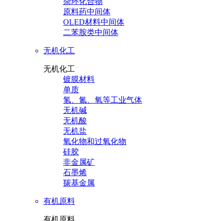
杂环化合物
原料药中间体
OLED材料中间体
二苯胺类中间体
无机化工
无机化工
镀膜材料
单质
氢、氮、氧等工业气体
无机碱
无机酸
无机盐
氧化物和过氧化物
硅胶
非金属矿
石墨烯
羰基金属
有机原料
有机原料