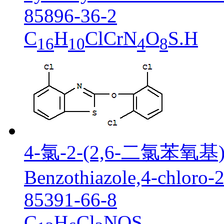
85896-36-2
C
H
ClCrN
O
S.H
16
10
4
8
4-氯-2-(2,6-二氯苯氧
Benzothiazole,4-chloro-
85391-66-8
C
H
Cl
NOS