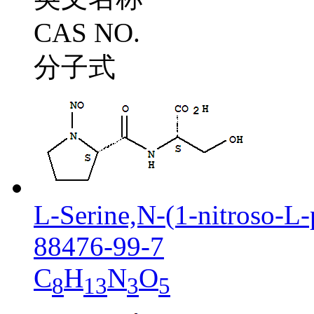
CAS NO.
分子式
L-Serine,N-(1-nitroso-L-
88476-99-7
C
H
N
O
8
13
3
5