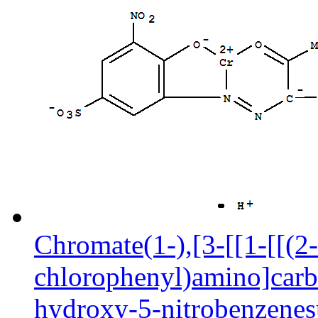
Chromate(1-),[3-[[1-[[(2-
chlorophenyl)amino]carb
hydroxy-5-nitrobenzenes