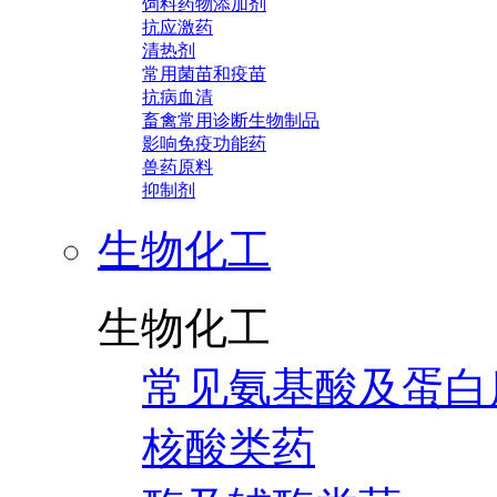
饲料药物添加剂
抗应激药
清热剂
常用菌苗和疫苗
抗病血清
畜禽常用诊断生物制品
影响免疫功能药
兽药原料
抑制剂
生物化工
生物化工
常见氨基酸及蛋白
核酸类药