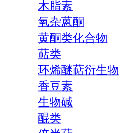
木脂素
氧杂蒽酮
黄酮类化合物
萜类
环烯醚萜衍生物
香豆素
生物碱
醌类