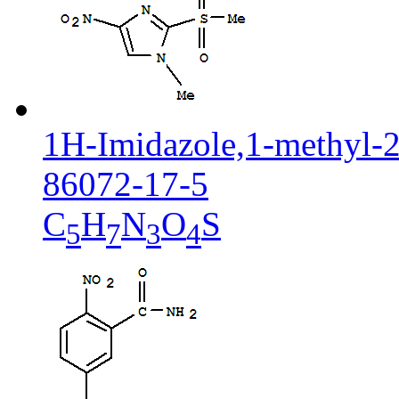
1H-Imidazole,1-methyl-2-
86072-17-5
C
H
N
O
S
5
7
3
4