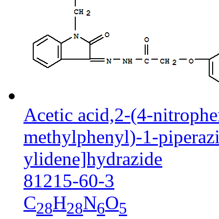
Acetic acid,2-(4-nitroph
methylphenyl)-1-piperaz
ylidene]hydrazide
81215-60-3
C
H
N
O
28
28
6
5