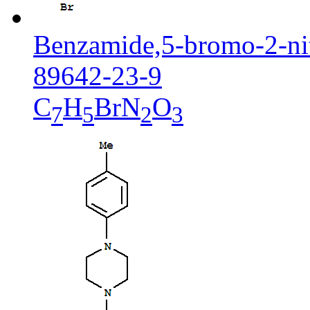
Benzamide,5-bromo-2-ni
89642-23-9
C
H
BrN
O
7
5
2
3