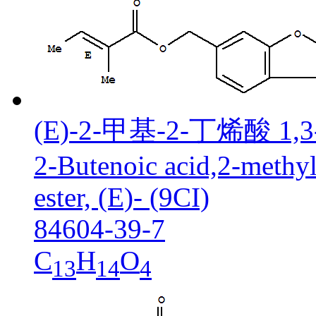
(E)-2-甲基-2-丁烯酸 
2-Butenoic acid,2-methyl
ester, (E)- (9CI)
84604-39-7
C
H
O
13
14
4