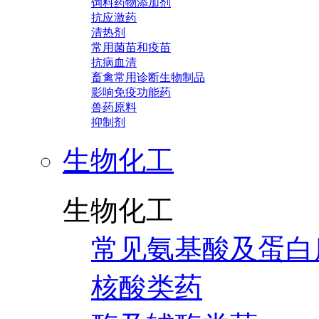
饲料药物添加剂
抗应激药
清热剂
常用菌苗和疫苗
抗病血清
畜禽常用诊断生物制品
影响免疫功能药
兽药原料
抑制剂
生物化工
生物化工
常见氨基酸及蛋白
核酸类药