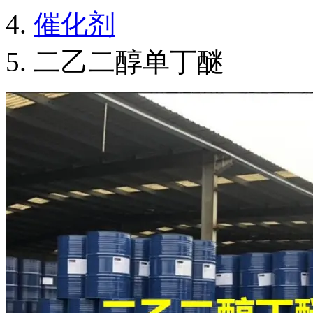
催化剂
二乙二醇单丁醚