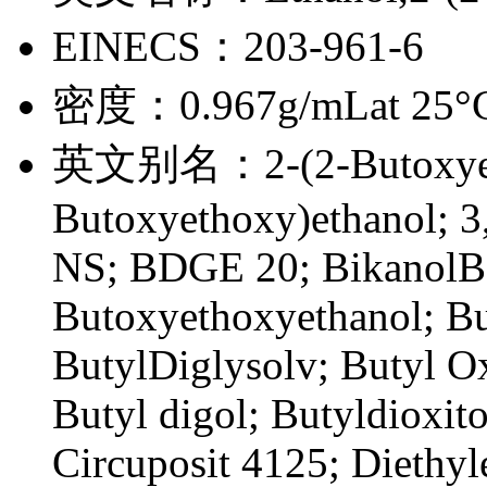
EINECS：
203-961-6
密度：
0.967g/mLat 25°C(
英文别名：
2-(2-Butoxye
Butoxyethoxy)ethanol; 
NS; BDGE 20; BikanolB 
Butoxyethoxyethanol; Bu
ButylDiglysolv; Butyl Oxi
Butyl digol; Butyldioxit
Circuposit 4125; Diethyl