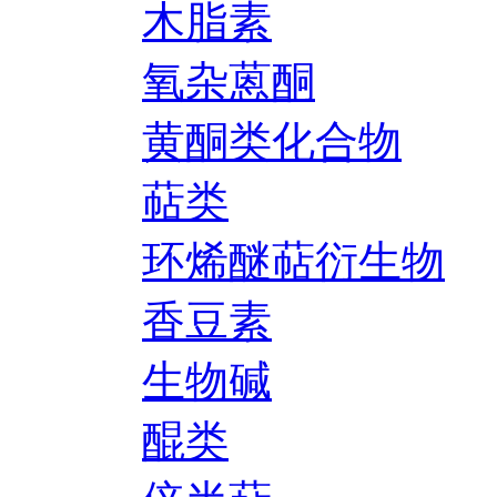
木脂素
氧杂蒽酮
黄酮类化合物
萜类
环烯醚萜衍生物
香豆素
生物碱
醌类