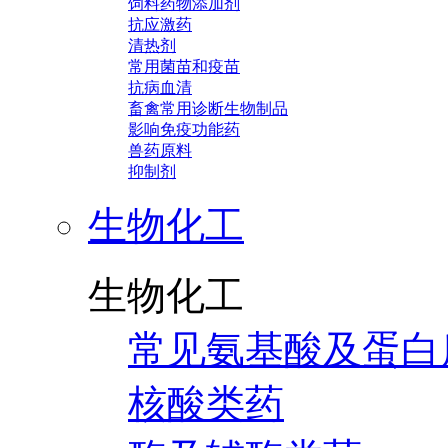
饲料药物添加剂
抗应激药
清热剂
常用菌苗和疫苗
抗病血清
畜禽常用诊断生物制品
影响免疫功能药
兽药原料
抑制剂
生物化工
生物化工
常见氨基酸及蛋白
核酸类药