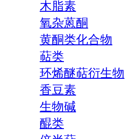
木脂素
氧杂蒽酮
黄酮类化合物
萜类
环烯醚萜衍生物
香豆素
生物碱
醌类