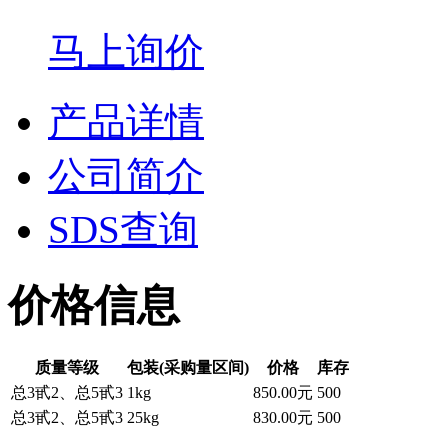
马上询价
产品详情
公司简介
SDS查询
价格信息
质量等级
包装(采购量区间)
价格
库存
总3甙2、总5甙3
1kg
850.00元
500
总3甙2、总5甙3
25kg
830.00元
500