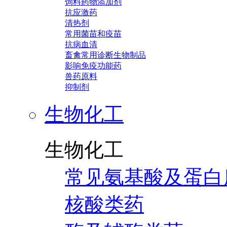
饲料药物添加剂
抗应激药
清热剂
常用菌苗和疫苗
抗病血清
畜禽常用诊断生物制品
影响免疫功能药
兽药原料
抑制剂
生物化工
生物化工
常见氨基酸及蛋白
核酸类药