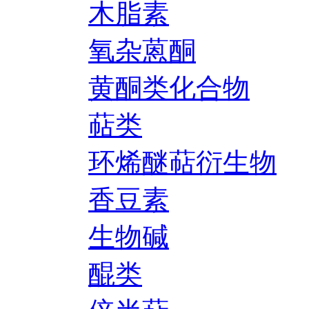
木脂素
氧杂蒽酮
黄酮类化合物
萜类
环烯醚萜衍生物
香豆素
生物碱
醌类