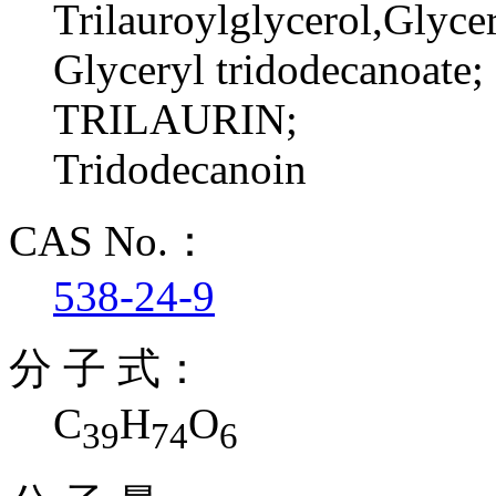
Trilauroylglycerol,Glycero
Glyceryl tridodecanoate;
TRILAURIN;
Tridodecanoin
CAS No.：
538-24-9
分 子 式：
C
H
O
39
74
6