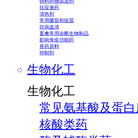
饲料药物添加剂
抗应激药
清热剂
常用菌苗和疫苗
抗病血清
畜禽常用诊断生物制品
影响免疫功能药
兽药原料
抑制剂
生物化工
生物化工
常见氨基酸及蛋白
核酸类药