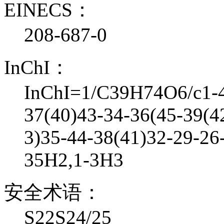
EINECS：
208-687-0
InChI：
InChI=1/C39H74O6/c1-4
37(40)43-34-36(45-39(4
3)35-44-38(41)32-29-26
35H2,1-3H3
安全术语：
S22S24/25