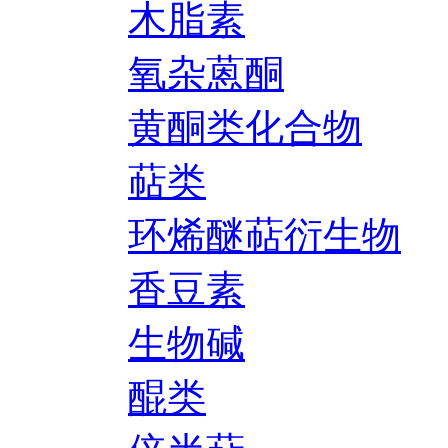
木脂素
氧杂蒽酮
黄酮类化合物
萜类
环烯醚萜衍生物
香豆素
生物碱
醌类