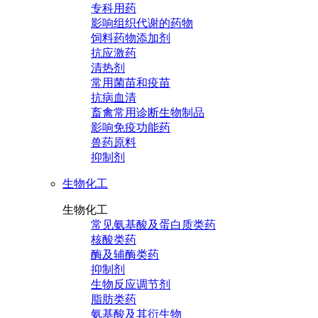
专科用药
影响组织代谢的药物
饲料药物添加剂
抗应激药
清热剂
常用菌苗和疫苗
抗病血清
畜禽常用诊断生物制品
影响免疫功能药
兽药原料
抑制剂
生物化工
生物化工
常见氨基酸及蛋白质类药
核酸类药
酶及辅酶类药
抑制剂
生物反应调节剂
脂肪类药
氨基酸及其衍生物