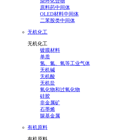
杂环化合物
原料药中间体
OLED材料中间体
二苯胺类中间体
无机化工
无机化工
镀膜材料
单质
氢、氮、氧等工业气体
无机碱
无机酸
无机盐
氧化物和过氧化物
硅胶
非金属矿
石墨烯
羰基金属
有机原料
有机原料