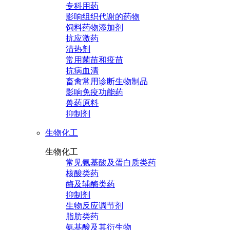
专科用药
影响组织代谢的药物
饲料药物添加剂
抗应激药
清热剂
常用菌苗和疫苗
抗病血清
畜禽常用诊断生物制品
影响免疫功能药
兽药原料
抑制剂
生物化工
生物化工
常见氨基酸及蛋白质类药
核酸类药
酶及辅酶类药
抑制剂
生物反应调节剂
脂肪类药
氨基酸及其衍生物