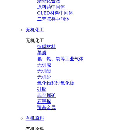
杂环化合物
原料药中间体
OLED材料中间体
二苯胺类中间体
无机化工
无机化工
镀膜材料
单质
氢、氮、氧等工业气体
无机碱
无机酸
无机盐
氧化物和过氧化物
硅胶
非金属矿
石墨烯
羰基金属
有机原料
有机原料