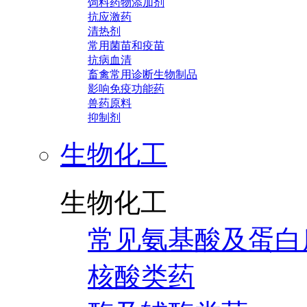
饲料药物添加剂
抗应激药
清热剂
常用菌苗和疫苗
抗病血清
畜禽常用诊断生物制品
影响免疫功能药
兽药原料
抑制剂
生物化工
生物化工
常见氨基酸及蛋白
核酸类药