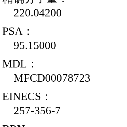
220.04200
PSA：
95.15000
MDL：
MFCD00078723
EINECS：
257-356-7