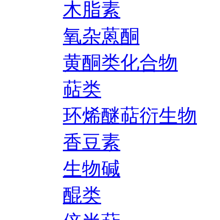
木脂素
氧杂蒽酮
黄酮类化合物
萜类
环烯醚萜衍生物
香豆素
生物碱
醌类