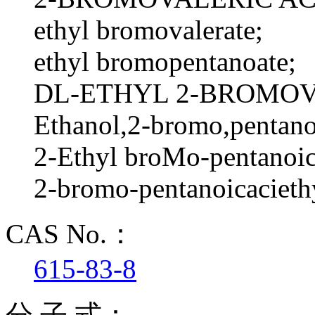
ethyl bromovalerate;
ethyl bromopentanoate;
DL-ETHYL 2-BROMOV
Ethanol,2-bromo,pentano
2-Ethyl broMo-pentanoic
2-bromo-pentanoicacieth
CAS No.：
615-83-8
分 子 式：