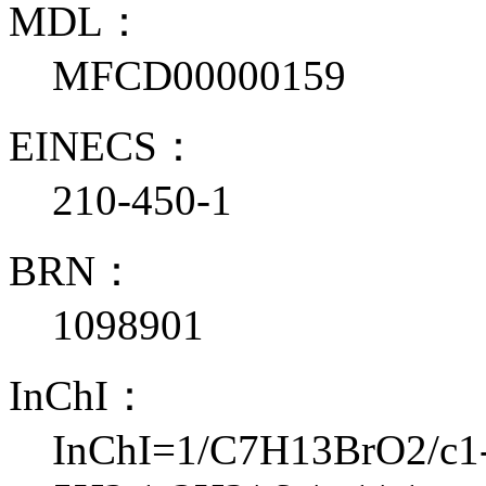
MDL：
MFCD00000159
EINECS：
210-450-1
BRN：
1098901
InChI：
InChI=1/C7H13BrO2/c1-3