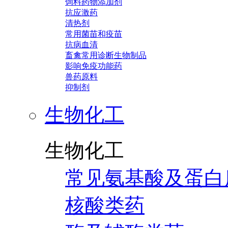
饲料药物添加剂
抗应激药
清热剂
常用菌苗和疫苗
抗病血清
畜禽常用诊断生物制品
影响免疫功能药
兽药原料
抑制剂
生物化工
生物化工
常见氨基酸及蛋白
核酸类药