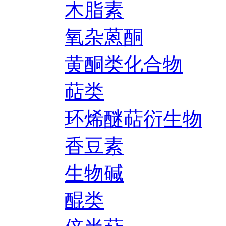
木脂素
氧杂蒽酮
黄酮类化合物
萜类
环烯醚萜衍生物
香豆素
生物碱
醌类