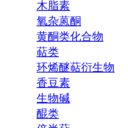
木脂素
氧杂蒽酮
黄酮类化合物
萜类
环烯醚萜衍生物
香豆素
生物碱
醌类