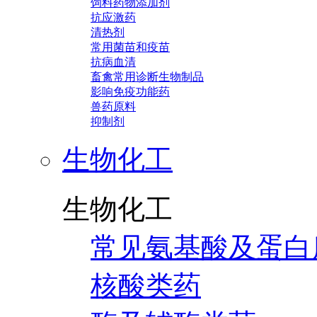
饲料药物添加剂
抗应激药
清热剂
常用菌苗和疫苗
抗病血清
畜禽常用诊断生物制品
影响免疫功能药
兽药原料
抑制剂
生物化工
生物化工
常见氨基酸及蛋白
核酸类药