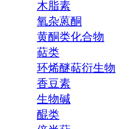
木脂素
氧杂蒽酮
黄酮类化合物
萜类
环烯醚萜衍生物
香豆素
生物碱
醌类