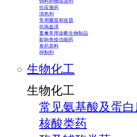
饲料药物添加剂
抗应激药
清热剂
常用菌苗和疫苗
抗病血清
畜禽常用诊断生物制品
影响免疫功能药
兽药原料
抑制剂
生物化工
生物化工
常见氨基酸及蛋白
核酸类药