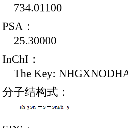
734.01100
PSA：
25.30000
InChI：
The Key: NHGXNODH
分子结构式：