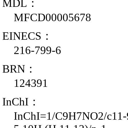
MDL：
MFCD00005678
EINECS：
216-799-6
BRN：
124391
InChI：
InChI=1/C9H7NO2/c11-9(