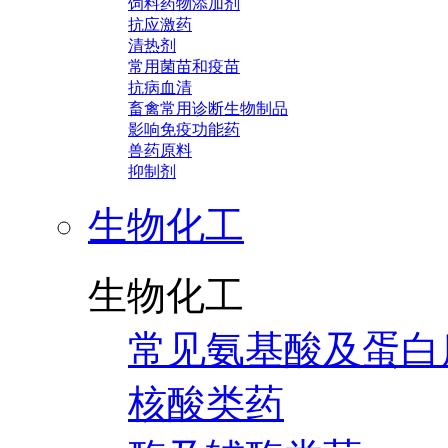
饲料药物添加剂
抗应激药
清热剂
常用菌苗和疫苗
抗病血清
畜禽常用诊断生物制品
影响免疫功能药
兽药原料
抑制剂
生物化工
生物化工
常见氨基酸及蛋白
核酸类药