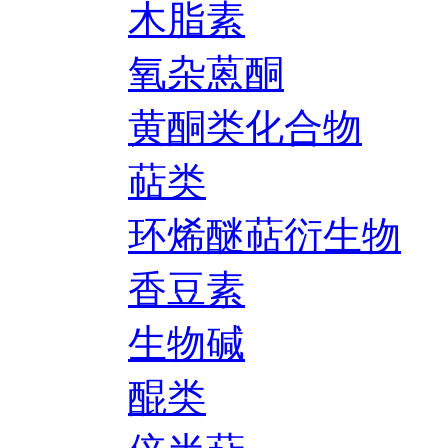
木脂素
氧杂蒽酮
黄酮类化合物
萜类
环烯醚萜衍生物
香豆素
生物碱
醌类