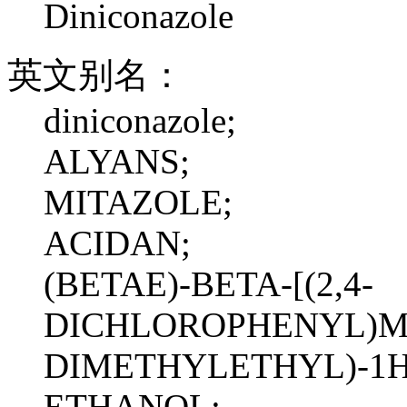
Diniconazole
英文别名：
diniconazole;
ALYANS;
MITAZOLE;
ACIDAN;
(BETAE)-BETA-[(2,4-
DICHLOROPHENYL)ME
DIMETHYLETHYL)-1H-
ETHANOL;