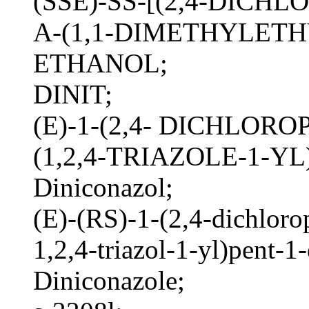
(SSE)-SS-[(2,4-DIC
A-(1,1-DIMETHYLETHY
ETHANOL;
DINIT;
(E)-1-(2,4- DICHLOR
(1,2,4-TRIAZOLE-1-Y
Diniconazol;
(E)-(RS)-1-(2,4-dichloro
1,2,4-triazol-1-yl)pent-1-
Diniconazole;