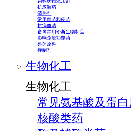
饲料药物添加剂
抗应激药
清热剂
常用菌苗和疫苗
抗病血清
畜禽常用诊断生物制品
影响免疫功能药
兽药原料
抑制剂
生物化工
生物化工
常见氨基酸及蛋白
核酸类药