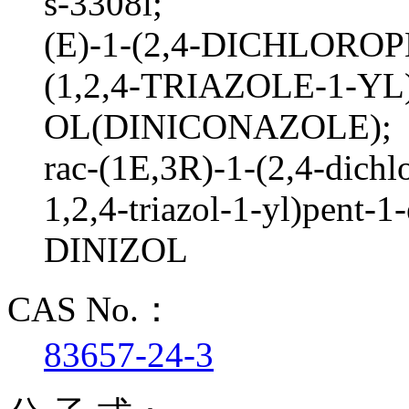
s-3308l;
(E)-1-(2,4-DICHLORO
(1,2,4-TRIAZOLE-1-Y
OL(DINICONAZOLE);
rac-(1E,3R)-1-(2,4-dichl
1,2,4-triazol-1-yl)pent-1-
DINIZOL
CAS No.：
83657-24-3