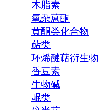
木脂素
氧杂蒽酮
黄酮类化合物
萜类
环烯醚萜衍生物
香豆素
生物碱
醌类