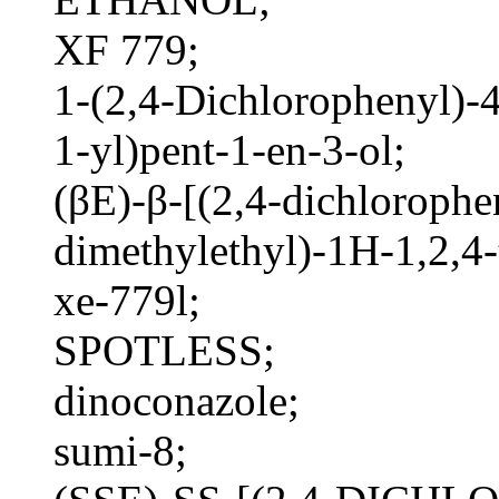
XF 779;
1-(2,4-Dichlorophenyl)-4
1-yl)pent-1-en-3-ol;
(βE)-β-[(2,4-dichlorophe
dimethylethyl)-1H-1,2,4-
xe-779l;
SPOTLESS;
dinoconazole;
sumi-8;