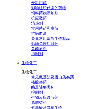
专科用药
影响组织代谢的药物
饲料药物添加剂
抗应激药
清热剂
常用菌苗和疫苗
抗病血清
畜禽常用诊断生物制品
影响免疫功能药
兽药原料
抑制剂
生物化工
生物化工
常见氨基酸及蛋白质类药
核酸类药
酶及辅酶类药
抑制剂
生物反应调节剂
脂肪类药
氨基酸及其衍生物