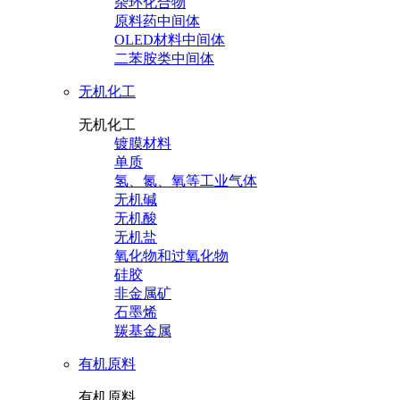
杂环化合物
原料药中间体
OLED材料中间体
二苯胺类中间体
无机化工
无机化工
镀膜材料
单质
氢、氮、氧等工业气体
无机碱
无机酸
无机盐
氧化物和过氧化物
硅胶
非金属矿
石墨烯
羰基金属
有机原料
有机原料