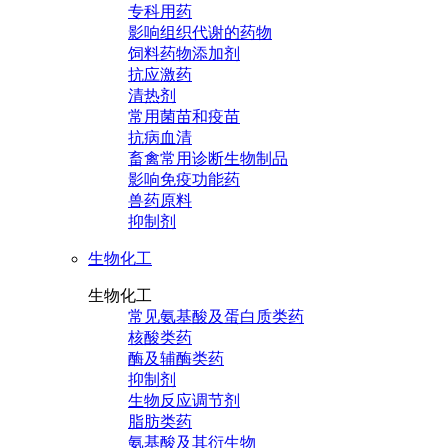
专科用药
影响组织代谢的药物
饲料药物添加剂
抗应激药
清热剂
常用菌苗和疫苗
抗病血清
畜禽常用诊断生物制品
影响免疫功能药
兽药原料
抑制剂
生物化工
生物化工
常见氨基酸及蛋白质类药
核酸类药
酶及辅酶类药
抑制剂
生物反应调节剂
脂肪类药
氨基酸及其衍生物