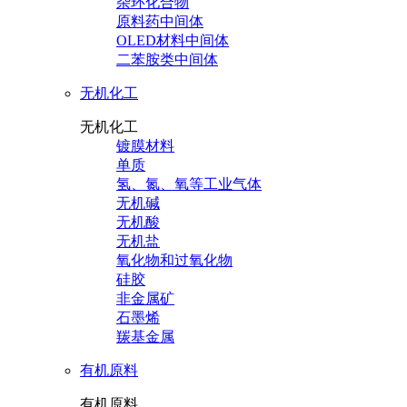
杂环化合物
原料药中间体
OLED材料中间体
二苯胺类中间体
无机化工
无机化工
镀膜材料
单质
氢、氮、氧等工业气体
无机碱
无机酸
无机盐
氧化物和过氧化物
硅胶
非金属矿
石墨烯
羰基金属
有机原料
有机原料