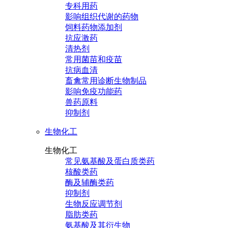
专科用药
影响组织代谢的药物
饲料药物添加剂
抗应激药
清热剂
常用菌苗和疫苗
抗病血清
畜禽常用诊断生物制品
影响免疫功能药
兽药原料
抑制剂
生物化工
生物化工
常见氨基酸及蛋白质类药
核酸类药
酶及辅酶类药
抑制剂
生物反应调节剂
脂肪类药
氨基酸及其衍生物