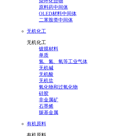
杂环化合物
原料药中间体
OLED材料中间体
二苯胺类中间体
无机化工
无机化工
镀膜材料
单质
氢、氮、氧等工业气体
无机碱
无机酸
无机盐
氧化物和过氧化物
硅胶
非金属矿
石墨烯
羰基金属
有机原料
有机原料