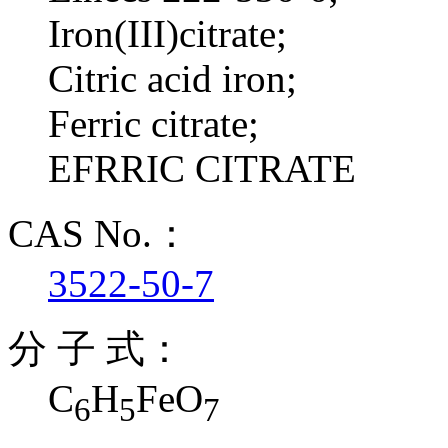
Iron(III)citrate;
Citric acid iron;
Ferric citrate;
EFRRIC CITRATE
CAS No.：
3522-50-7
分 子 式：
C
H
FeO
6
5
7