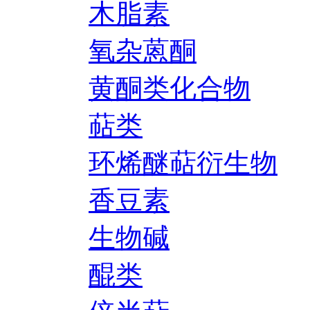
木脂素
氧杂蒽酮
黄酮类化合物
萜类
环烯醚萜衍生物
香豆素
生物碱
醌类