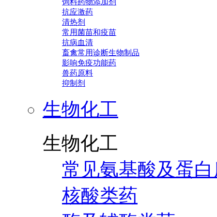
饲料药物添加剂
抗应激药
清热剂
常用菌苗和疫苗
抗病血清
畜禽常用诊断生物制品
影响免疫功能药
兽药原料
抑制剂
生物化工
生物化工
常见氨基酸及蛋白
核酸类药