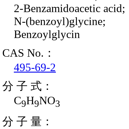
2-Benzamidoacetic acid;
N-(benzoyl)glycine;
Benzoylglycin
CAS No.：
495-69-2
分 子 式：
C
H
NO
9
9
3
分 子 量：