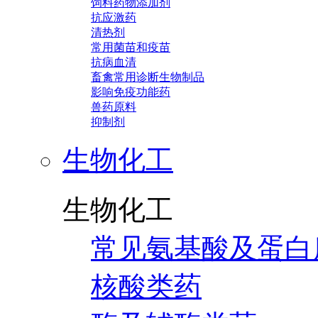
饲料药物添加剂
抗应激药
清热剂
常用菌苗和疫苗
抗病血清
畜禽常用诊断生物制品
影响免疫功能药
兽药原料
抑制剂
生物化工
生物化工
常见氨基酸及蛋白
核酸类药