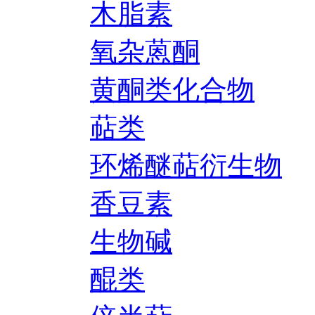
木脂素
氧杂蒽酮
黄酮类化合物
萜类
环烯醚萜衍生物
香豆素
生物碱
醌类