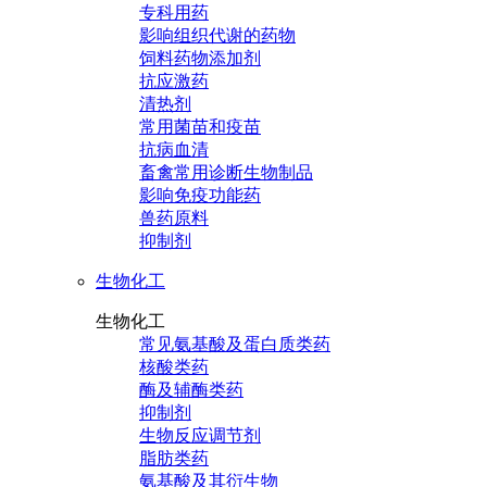
专科用药
影响组织代谢的药物
饲料药物添加剂
抗应激药
清热剂
常用菌苗和疫苗
抗病血清
畜禽常用诊断生物制品
影响免疫功能药
兽药原料
抑制剂
生物化工
生物化工
常见氨基酸及蛋白质类药
核酸类药
酶及辅酶类药
抑制剂
生物反应调节剂
脂肪类药
氨基酸及其衍生物