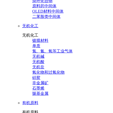
杂环化合物
原料药中间体
OLED材料中间体
二苯胺类中间体
无机化工
无机化工
镀膜材料
单质
氢、氮、氧等工业气体
无机碱
无机酸
无机盐
氧化物和过氧化物
硅胶
非金属矿
石墨烯
羰基金属
有机原料
有机原料