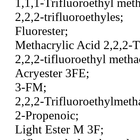
1,1,1-Trifluoroethyl meth
2,2,2-trifluoroethyles;
Fluorester;
Methacrylic Acid 2,2,2-Tr
2,2,2-tifluoroethyl metha
Acryester 3FE;
3-FM;
2,2,2-Trifluoroethylmetha
2-Propenoic;
Light Ester M 3F;