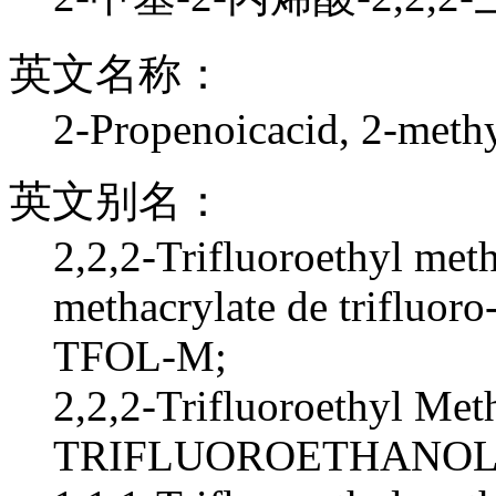
英文名称：
2-Propenoicacid, 2-methyl
英文别名：
2,2,2-Trifluoroethyl meth
methacrylate de trifluoro-
TFOL-M;
2,2,2-Trifluoroethyl Meth
TRIFLUOROETHANO