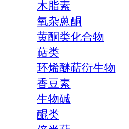
木脂素
氧杂蒽酮
黄酮类化合物
萜类
环烯醚萜衍生物
香豆素
生物碱
醌类