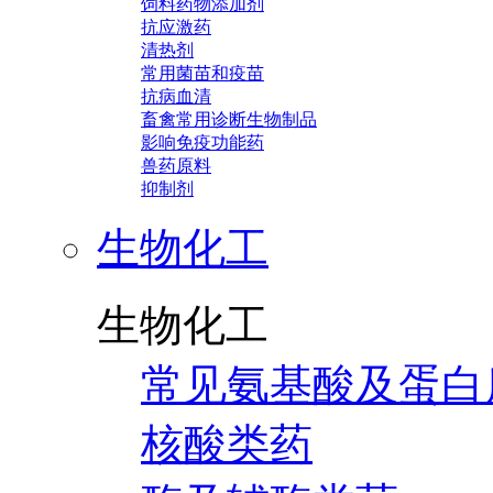
饲料药物添加剂
抗应激药
清热剂
常用菌苗和疫苗
抗病血清
畜禽常用诊断生物制品
影响免疫功能药
兽药原料
抑制剂
生物化工
生物化工
常见氨基酸及蛋白
核酸类药