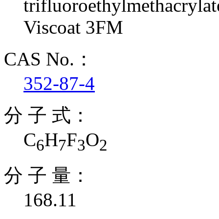
trifluoroethylmethacrylat
Viscoat 3FM
CAS No.：
352-87-4
分 子 式：
C
H
F
O
6
7
3
2
分 子 量：
168.11