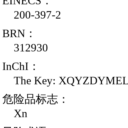
EINECS：
200-397-2
BRN：
312930
InChI：
The Key: XQYZDYME
危险品标志：
Xn