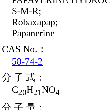
S-M-R;
Robaxapap;
Papanerine
CAS No.：
58-74-2
分 子 式：
C
H
NO
20
21
4
分 子 量：