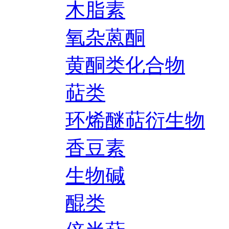
木脂素
氧杂蒽酮
黄酮类化合物
萜类
环烯醚萜衍生物
香豆素
生物碱
醌类