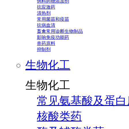
饲料药物添加剂
抗应激药
清热剂
常用菌苗和疫苗
抗病血清
畜禽常用诊断生物制品
影响免疫功能药
兽药原料
抑制剂
生物化工
生物化工
常见氨基酸及蛋白
核酸类药