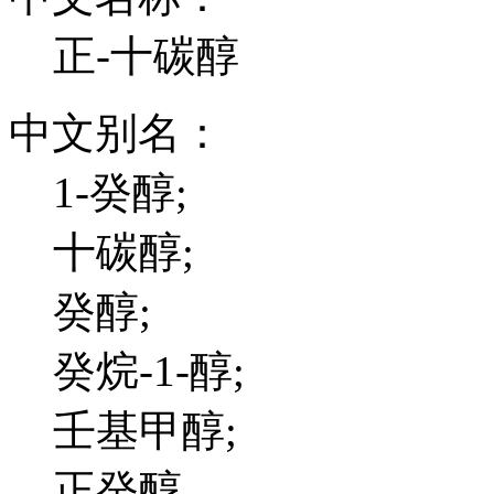
正-十碳醇
中文别名：
1-癸醇;
十碳醇;
癸醇;
癸烷-1-醇;
壬基甲醇;
正癸醇