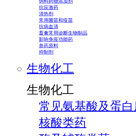
饲料药物添加剂
抗应激药
清热剂
常用菌苗和疫苗
抗病血清
畜禽常用诊断生物制品
影响免疫功能药
兽药原料
抑制剂
生物化工
生物化工
常见氨基酸及蛋白
核酸类药