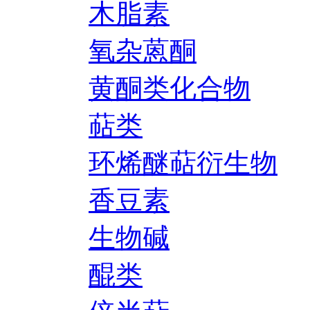
木脂素
氧杂蒽酮
黄酮类化合物
萜类
环烯醚萜衍生物
香豆素
生物碱
醌类