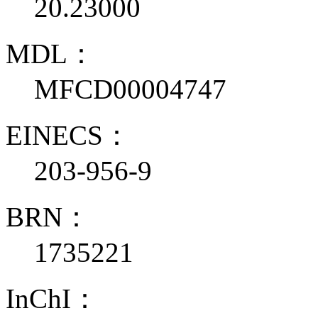
20.23000
MDL：
MFCD00004747
EINECS：
203-956-9
BRN：
1735221
InChI：