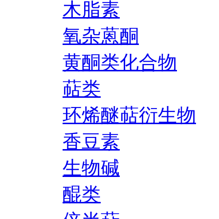
木脂素
氧杂蒽酮
黄酮类化合物
萜类
环烯醚萜衍生物
香豆素
生物碱
醌类