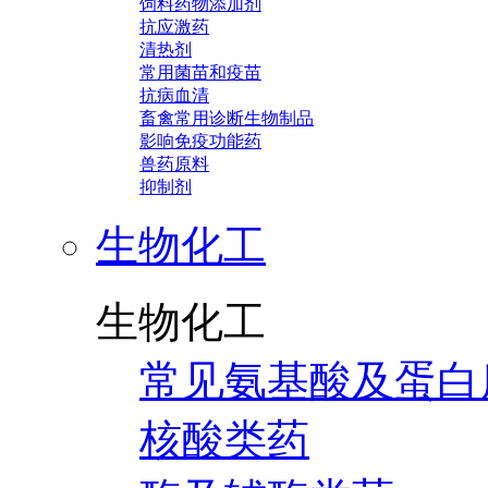
饲料药物添加剂
抗应激药
清热剂
常用菌苗和疫苗
抗病血清
畜禽常用诊断生物制品
影响免疫功能药
兽药原料
抑制剂
生物化工
生物化工
常见氨基酸及蛋白
核酸类药