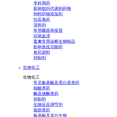
专科用药
影响组织代谢的药物
饲料药物添加剂
抗应激药
清热剂
常用菌苗和疫苗
抗病血清
畜禽常用诊断生物制品
影响免疫功能药
兽药原料
抑制剂
生物化工
生物化工
常见氨基酸及蛋白质类药
核酸类药
酶及辅酶类药
抑制剂
生物反应调节剂
脂肪类药
氨基酸及其衍生物