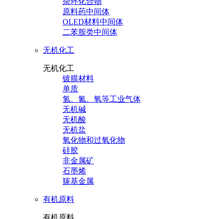
杂环化合物
原料药中间体
OLED材料中间体
二苯胺类中间体
无机化工
无机化工
镀膜材料
单质
氢、氮、氧等工业气体
无机碱
无机酸
无机盐
氧化物和过氧化物
硅胶
非金属矿
石墨烯
羰基金属
有机原料
有机原料