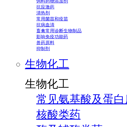
饲料药物添加剂
抗应激药
清热剂
常用菌苗和疫苗
抗病血清
畜禽常用诊断生物制品
影响免疫功能药
兽药原料
抑制剂
生物化工
生物化工
常见氨基酸及蛋白
核酸类药