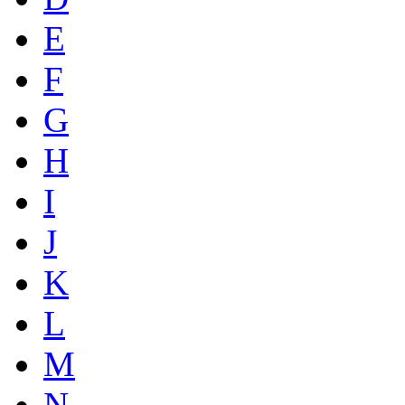
E
F
G
H
I
J
K
L
M
N