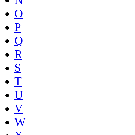
O
P
Q
R
S
T
U
V
W