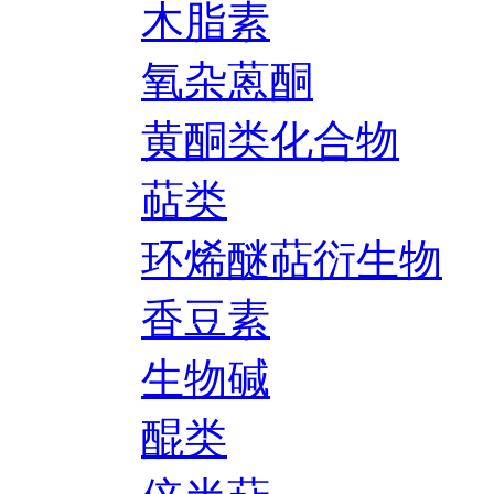
木脂素
氧杂蒽酮
黄酮类化合物
萜类
环烯醚萜衍生物
香豆素
生物碱
醌类