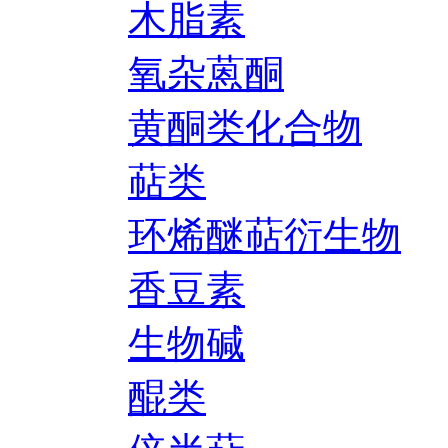
木脂素
氧杂蒽酮
黄酮类化合物
萜类
环烯醚萜衍生物
香豆素
生物碱
醌类