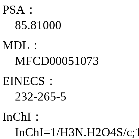
PSA：
85.81000
MDL：
MFCD00051073
EINECS：
232-265-5
InChI：
InChI=1/H3N.H2O4S/c;1-