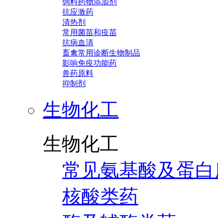
饲料药物添加剂
抗应激药
清热剂
常用菌苗和疫苗
抗病血清
畜禽常用诊断生物制品
影响免疫功能药
兽药原料
抑制剂
生物化工
生物化工
常见氨基酸及蛋白
核酸类药