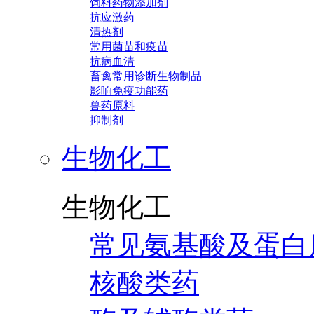
饲料药物添加剂
抗应激药
清热剂
常用菌苗和疫苗
抗病血清
畜禽常用诊断生物制品
影响免疫功能药
兽药原料
抑制剂
生物化工
生物化工
常见氨基酸及蛋白
核酸类药