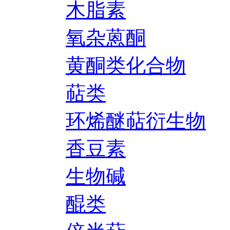
木脂素
氧杂蒽酮
黄酮类化合物
萜类
环烯醚萜衍生物
香豆素
生物碱
醌类