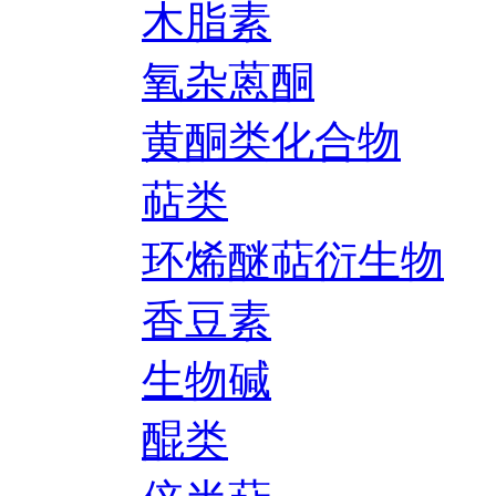
木脂素
氧杂蒽酮
黄酮类化合物
萜类
环烯醚萜衍生物
香豆素
生物碱
醌类