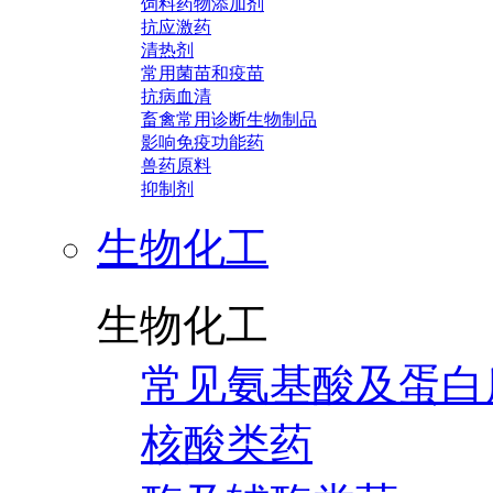
饲料药物添加剂
抗应激药
清热剂
常用菌苗和疫苗
抗病血清
畜禽常用诊断生物制品
影响免疫功能药
兽药原料
抑制剂
生物化工
生物化工
常见氨基酸及蛋白
核酸类药