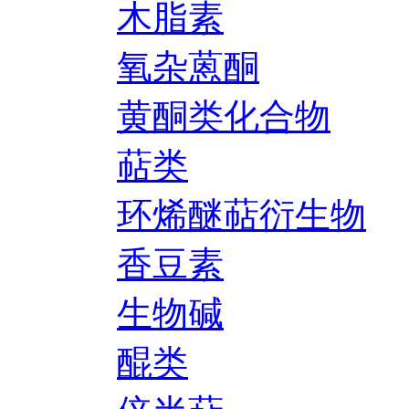
木脂素
氧杂蒽酮
黄酮类化合物
萜类
环烯醚萜衍生物
香豆素
生物碱
醌类