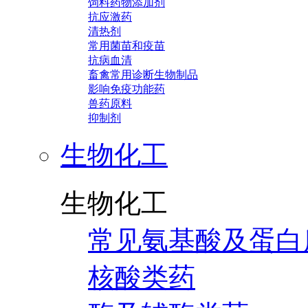
饲料药物添加剂
抗应激药
清热剂
常用菌苗和疫苗
抗病血清
畜禽常用诊断生物制品
影响免疫功能药
兽药原料
抑制剂
生物化工
生物化工
常见氨基酸及蛋白
核酸类药