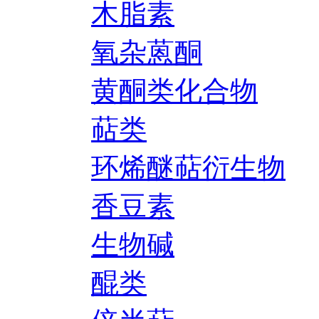
木脂素
氧杂蒽酮
黄酮类化合物
萜类
环烯醚萜衍生物
香豆素
生物碱
醌类