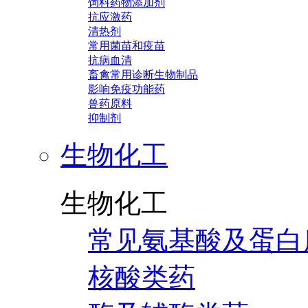
饲料药物添加剂
抗应激药
清热剂
常用菌苗和疫苗
抗病血清
畜禽常用诊断生物制品
影响免疫功能药
兽药原料
抑制剂
生物化工
生物化工
常见氨基酸及蛋白
核酸类药