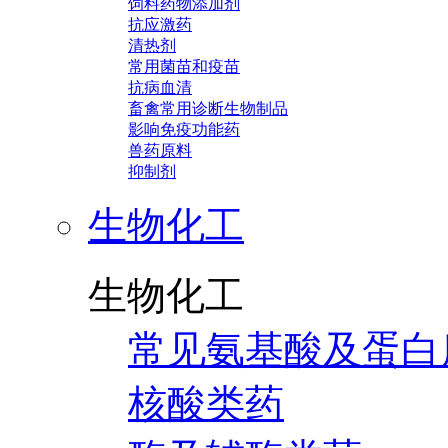
饲料药物添加剂
抗应激药
清热剂
常用菌苗和疫苗
抗病血清
畜禽常用诊断生物制品
影响免疫功能药
兽药原料
抑制剂
生物化工
生物化工
常见氨基酸及蛋白
核酸类药