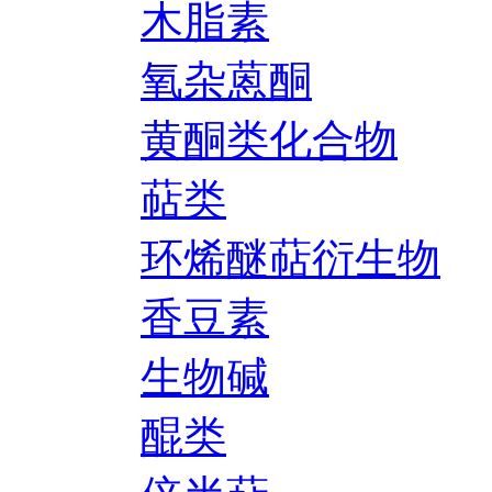
木脂素
氧杂蒽酮
黄酮类化合物
萜类
环烯醚萜衍生物
香豆素
生物碱
醌类