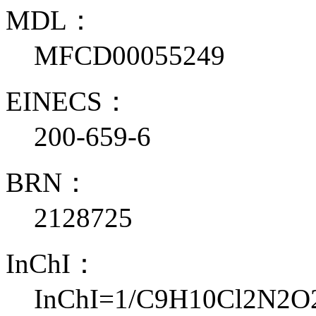
MDL：
MFCD00055249
EINECS：
200-659-6
BRN：
2128725
InChI：
InChI=1/C9H10Cl2N2O2/