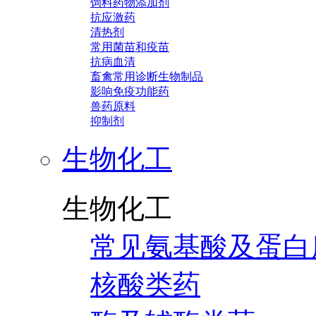
饲料药物添加剂
抗应激药
清热剂
常用菌苗和疫苗
抗病血清
畜禽常用诊断生物制品
影响免疫功能药
兽药原料
抑制剂
生物化工
生物化工
常见氨基酸及蛋白
核酸类药