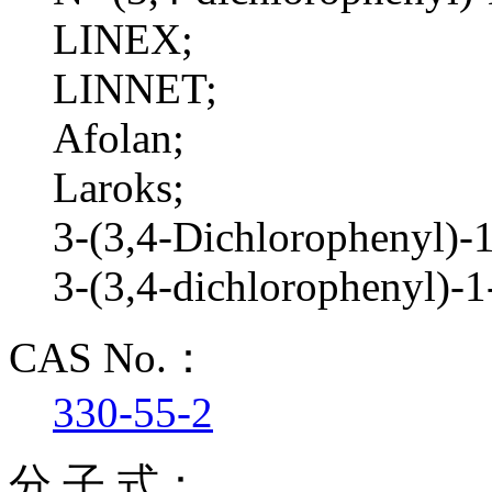
LINEX;
LINNET;
Afolan;
Laroks;
3-(3,4-Dichlorophenyl)-
3-(3,4-dichlorophenyl)-
CAS No.：
330-55-2
分 子 式：