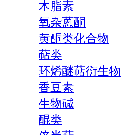
木脂素
氧杂蒽酮
黄酮类化合物
萜类
环烯醚萜衍生物
香豆素
生物碱
醌类