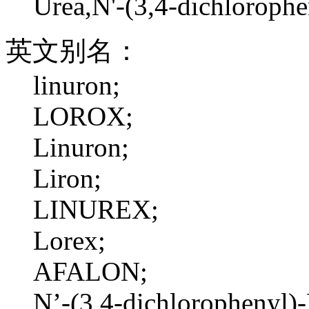
Urea,N'-(3,4-dichloroph
英文别名：
linuron;
LOROX;
Linuron;
Liron;
LINUREX;
Lorex;
AFALON;
N’-(3,4-dichlorophenyl)