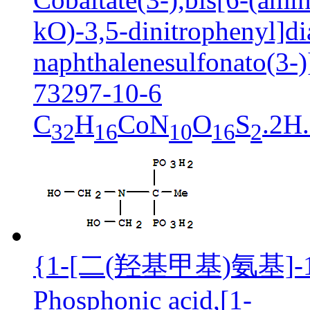
kO)-3,5-dinitrophenyl]d
naphthalenesulfonato(3-)
73297-10-6
C
H
CoN
O
S
.2H
32
16
10
16
2
{1-[二(羟基甲基)氨基]-
Phosphonic acid,[1-