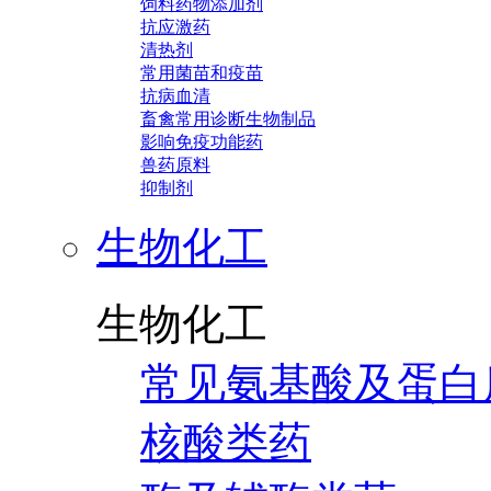
饲料药物添加剂
抗应激药
清热剂
常用菌苗和疫苗
抗病血清
畜禽常用诊断生物制品
影响免疫功能药
兽药原料
抑制剂
生物化工
生物化工
常见氨基酸及蛋白
核酸类药