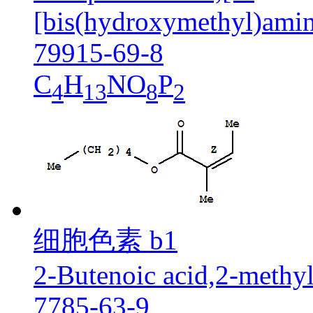
[bis(hydroxymethyl)amin
79915-69-8
C
H
NO
P
4
13
8
2
细胞色素 b1
2-Butenoic acid,2-methyl-
7785-63-9