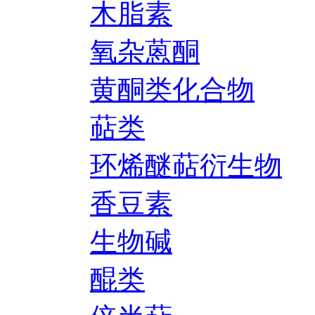
木脂素
氧杂蒽酮
黄酮类化合物
萜类
环烯醚萜衍生物
香豆素
生物碱
醌类