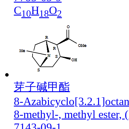
C
H
O
10
18
2
芽子碱甲酯
8-Azabicyclo[3.2.1]octan
8-methyl-, methyl ester,
7143-09-1