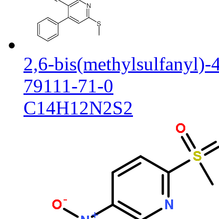
2,6-bis(methylsulfanyl)-
79111-71-0
C14H12N2S2