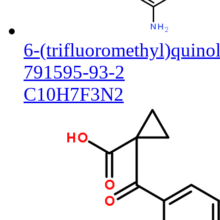
6-(trifluoromethyl)quino
791595-93-2
C10H7F3N2