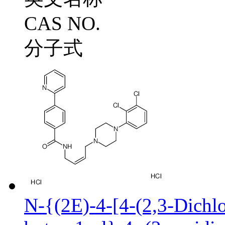
CAS NO.
分子式
N-{(2E)-4-[4-(2,3-Dichlo