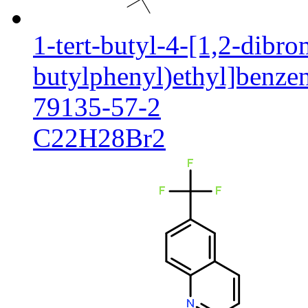
1-tert-butyl-4-[1,2-dibro
butylphenyl)ethyl]benze
79135-57-2
C22H28Br2