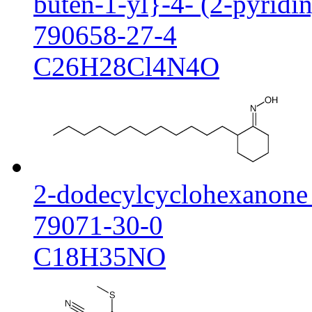
buten-1-yl}-4- (2-pyridi
790658-27-4
C26H28Cl4N4O
2-dodecylcyclohexanone
79071-30-0
C18H35NO