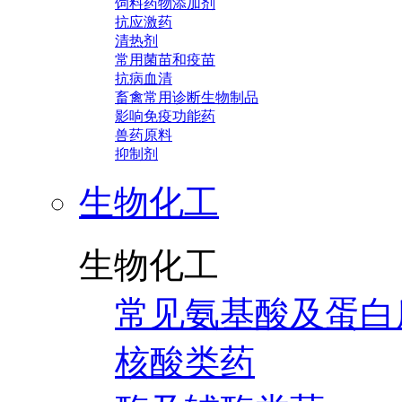
饲料药物添加剂
抗应激药
清热剂
常用菌苗和疫苗
抗病血清
畜禽常用诊断生物制品
影响免疫功能药
兽药原料
抑制剂
生物化工
生物化工
常见氨基酸及蛋白
核酸类药