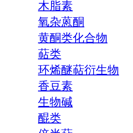
木脂素
氧杂蒽酮
黄酮类化合物
萜类
环烯醚萜衍生物
香豆素
生物碱
醌类