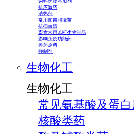
饲料药物添加剂
抗应激药
清热剂
常用菌苗和疫苗
抗病血清
畜禽常用诊断生物制品
影响免疫功能药
兽药原料
抑制剂
生物化工
生物化工
常见氨基酸及蛋白
核酸类药