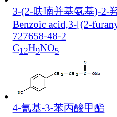
3-(2-呋喃并基氨基)-2
Benzoic acid,3-[(2-fura
727658-48-2
C
H
NO
12
9
5
4-氰基-3-苯丙酸甲酯