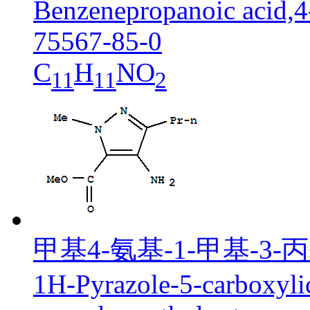
Benzenepropanoic acid,4-
75567-85-0
C
H
NO
11
11
2
甲基4-氨基-1-甲基-3-
1H-Pyrazole-5-carboxyli