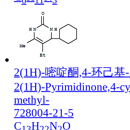
2(1H)-嘧啶酮,4-环己基-
2(1H)-Pyrimidinone,4-cy
methyl-
728004-21-5
C
H
N
O
13
22
2