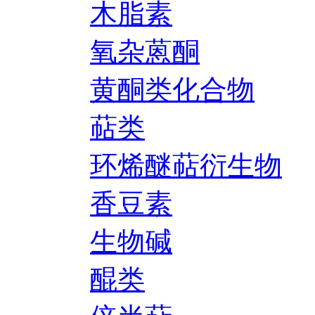
木脂素
氧杂蒽酮
黄酮类化合物
萜类
环烯醚萜衍生物
香豆素
生物碱
醌类