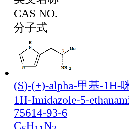
CAS NO.
分子式
(S)-(+)-alpha-甲基
1H-Imidazole-5-ethanami
75614-93-6
C
H
N
6
11
3