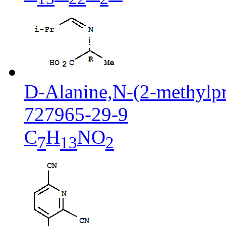
D-Alanine,N-(2-methylpr
727965-29-9
C
H
NO
7
13
2