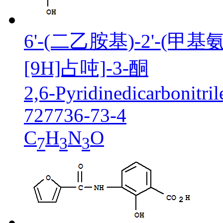
6'-(二乙胺基)-2'-(甲基
[9H]占吨]-3-酮
2,6-Pyridinedicarbonitri
727736-73-4
C
H
N
O
7
3
3