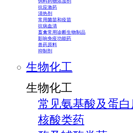
饲料药物添加剂
抗应激药
清热剂
常用菌苗和疫苗
抗病血清
畜禽常用诊断生物制品
影响免疫功能药
兽药原料
抑制剂
生物化工
生物化工
常见氨基酸及蛋白
核酸类药