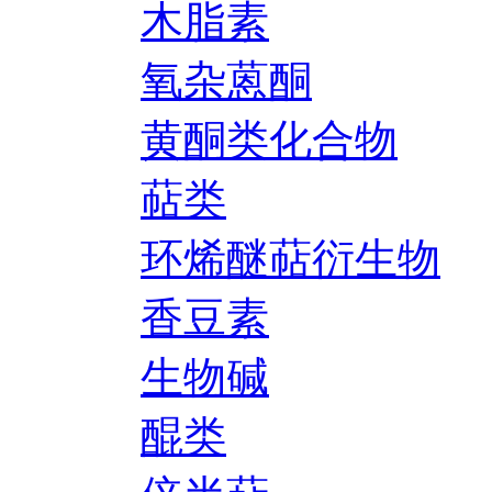
木脂素
氧杂蒽酮
黄酮类化合物
萜类
环烯醚萜衍生物
香豆素
生物碱
醌类