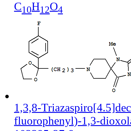
C
H
O
10
12
4
1,3,8-Triazaspiro[4.5]dec
fluorophenyl)-1,3-dioxol