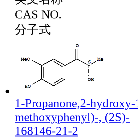
CAS NO.
分子式
1-Propanone,2-hydroxy-
methoxyphenyl)-, (2S)-
168146-21-2