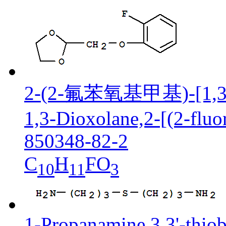
2-(2-氟苯氧基甲基)-[1
1,3-Dioxolane,2-[(2-flu
850348-82-2
C
H
FO
10
11
3
1-Propanamine,3,3'-thiob