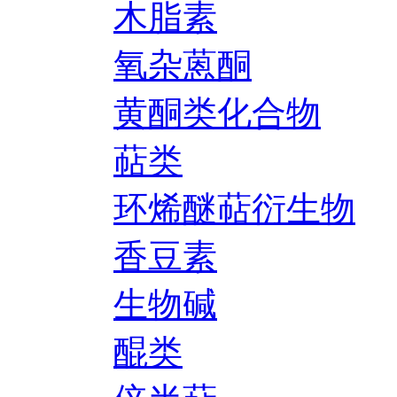
木脂素
氧杂蒽酮
黄酮类化合物
萜类
环烯醚萜衍生物
香豆素
生物碱
醌类