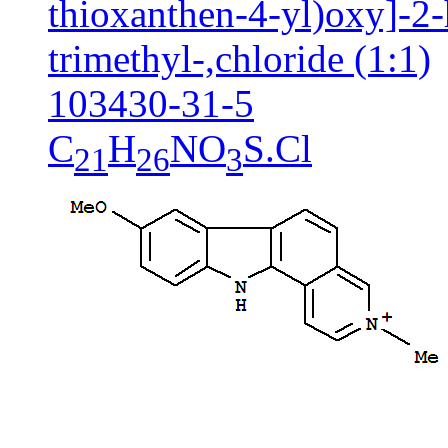
thioxanthen-4-yl)oxy]-2
trimethyl-,chloride (1:1)
103430-31-5
C
H
NO
S.Cl
21
26
3