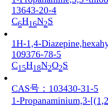
13643-20-4
C
H
N
S
6
16
2
1H-1,4-Diazepine,hexahy
109376-78-5
C
H
N
O
S
15
18
2
2
CAS号：103430-31-5
1-Propanaminium,3-[(1,