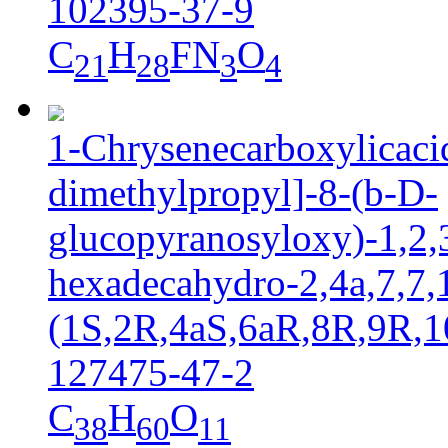
102395-37-9
C
H
FN
O
21
28
3
4
1-Chrysenecarboxylicacid
dimethylpropyl]-8-(b-D-
glucopyranosyloxy)-1,2,3
hexadecahydro-2,4a,7,7,
(1S,2R,4aS,6aR,8R,9R,1
127475-47-2
C
H
O
38
60
11