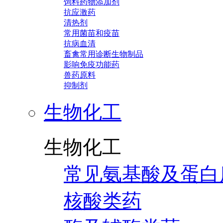
饲料药物添加剂
抗应激药
清热剂
常用菌苗和疫苗
抗病血清
畜禽常用诊断生物制品
影响免疫功能药
兽药原料
抑制剂
生物化工
生物化工
常见氨基酸及蛋白
核酸类药