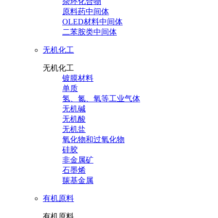
杂环化合物
原料药中间体
OLED材料中间体
二苯胺类中间体
无机化工
无机化工
镀膜材料
单质
氢、氮、氧等工业气体
无机碱
无机酸
无机盐
氧化物和过氧化物
硅胶
非金属矿
石墨烯
羰基金属
有机原料
有机原料