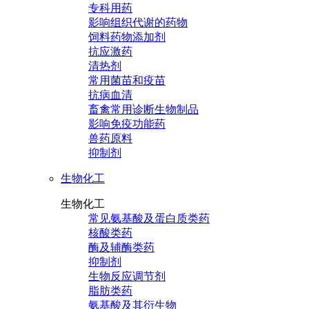
专科用药
影响组织代谢的药物
饲料药物添加剂
抗应激药
清热剂
常用菌苗和疫苗
抗病血清
畜禽常用诊断生物制品
影响免疫功能药
兽药原料
抑制剂
生物化工
生物化工
常见氨基酸及蛋白质类药
核酸类药
酶及辅酶类药
抑制剂
生物反应调节剂
脂肪类药
氨基酸及其衍生物