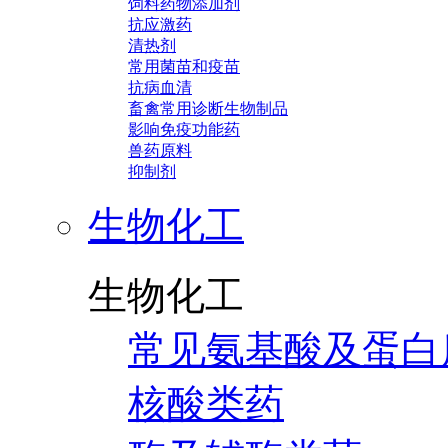
饲料药物添加剂
抗应激药
清热剂
常用菌苗和疫苗
抗病血清
畜禽常用诊断生物制品
影响免疫功能药
兽药原料
抑制剂
生物化工
生物化工
常见氨基酸及蛋白
核酸类药