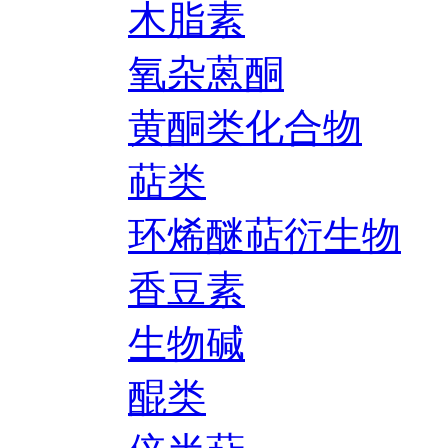
木脂素
氧杂蒽酮
黄酮类化合物
萜类
环烯醚萜衍生物
香豆素
生物碱
醌类