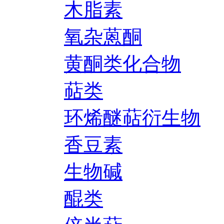
木脂素
氧杂蒽酮
黄酮类化合物
萜类
环烯醚萜衍生物
香豆素
生物碱
醌类