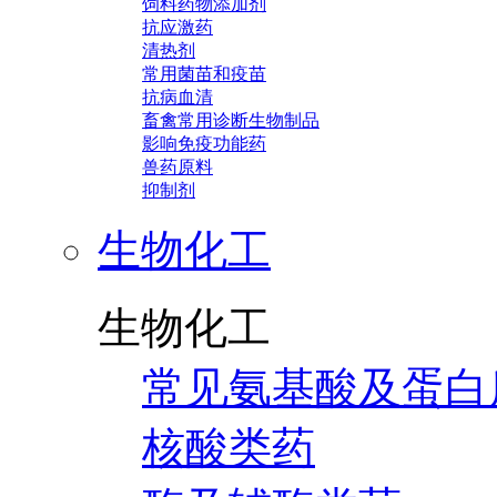
饲料药物添加剂
抗应激药
清热剂
常用菌苗和疫苗
抗病血清
畜禽常用诊断生物制品
影响免疫功能药
兽药原料
抑制剂
生物化工
生物化工
常见氨基酸及蛋白
核酸类药