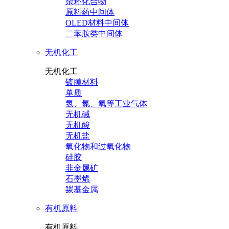
杂环化合物
原料药中间体
OLED材料中间体
二苯胺类中间体
无机化工
无机化工
镀膜材料
单质
氢、氮、氧等工业气体
无机碱
无机酸
无机盐
氧化物和过氧化物
硅胶
非金属矿
石墨烯
羰基金属
有机原料
有机原料