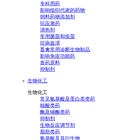
专科用药
影响组织代谢的药物
饲料药物添加剂
抗应激药
清热剂
常用菌苗和疫苗
抗病血清
畜禽常用诊断生物制品
影响免疫功能药
兽药原料
抑制剂
生物化工
生物化工
常见氨基酸及蛋白质类药
核酸类药
酶及辅酶类药
抑制剂
生物反应调节剂
脂肪类药
氨基酸及其衍生物