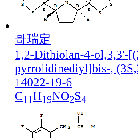
哥瑞定
1,2-Dithiolan-4-ol,3,3'-
pyrrolidinediyl]bis-, (3S,
14022-19-6
C
H
NO
S
11
19
2
4