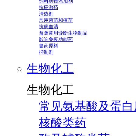
饲料药物添加剂
抗应激药
清热剂
常用菌苗和疫苗
抗病血清
畜禽常用诊断生物制品
影响免疫功能药
兽药原料
抑制剂
生物化工
生物化工
常见氨基酸及蛋白
核酸类药