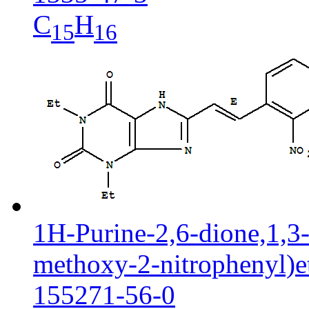
C
H
15
16
1H-Purine-2,6-dione,1,3-
methoxy-2-nitrophenyl)et
155271-56-0