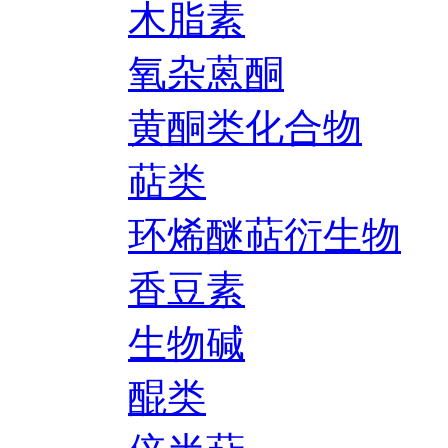
木脂素
氧杂蒽酮
黄酮类化合物
萜类
环烯醚萜衍生物
香豆素
生物碱
醌类