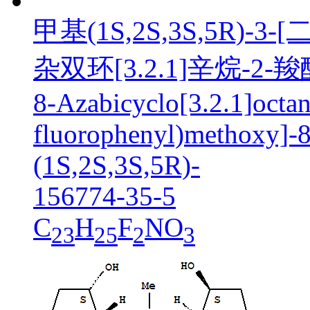
甲基(1S,2S,3S,5R)-3
杂双环[3.2.1]辛烷-2-
8-Azabicyclo[3.2.1]octan
fluorophenyl)methoxy]-8-
(1S,2S,3S,5R)-
156774-35-5
C
H
F
NO
23
25
2
3