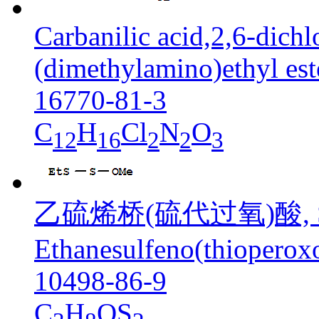
Carbanilic acid,2,6-dich
(dimethylamino)ethyl est
16770-81-3
C
H
Cl
N
O
12
16
2
2
3
乙硫烯桥(硫代过氧)酸, S
Ethanesulfeno(thioperoxo
10498-86-9
C
H
OS