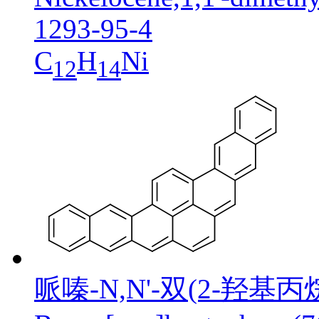
1293-95-4
C
H
Ni
12
14
哌嗪-N,N'-双(2-羟基