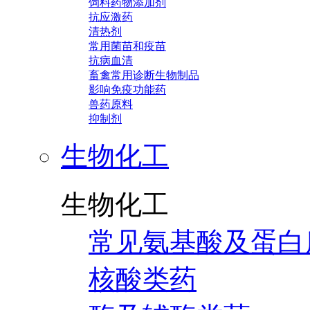
饲料药物添加剂
抗应激药
清热剂
常用菌苗和疫苗
抗病血清
畜禽常用诊断生物制品
影响免疫功能药
兽药原料
抑制剂
生物化工
生物化工
常见氨基酸及蛋白
核酸类药