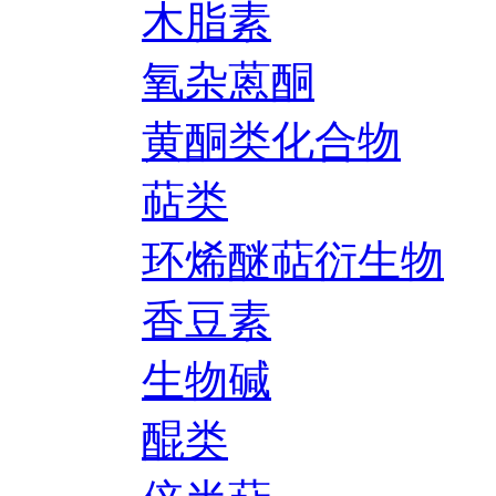
木脂素
氧杂蒽酮
黄酮类化合物
萜类
环烯醚萜衍生物
香豆素
生物碱
醌类