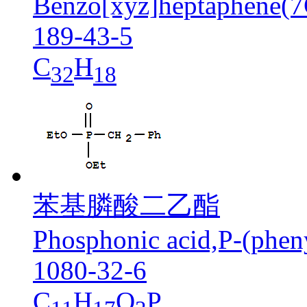
Benzo[xyz]heptaphene(7
189-43-5
C
H
32
18
苯基膦酸二乙酯
Phosphonic acid,P-(pheny
1080-32-6
C
H
O
P