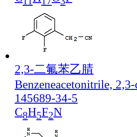
11
17
3
2,3-二氟苯乙腈
Benzeneacetonitrile, 2,3-
145689-34-5
C
H
F
N
8
5
2