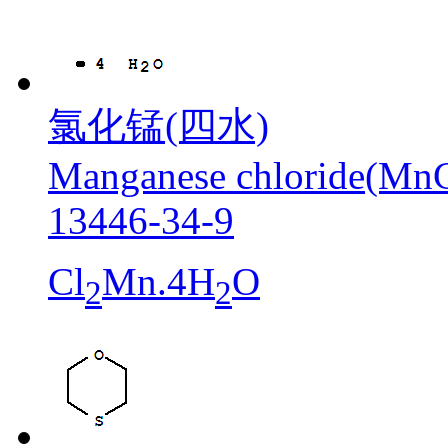
氯化锰(四水)
Manganese chloride(MnCl
13446-34-9
Cl
Mn.4H
O
2
2