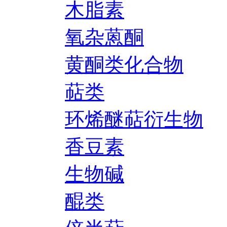
木脂素
氧杂蒽酮
黄酮类化合物
萜类
环烯醚萜衍生物
香豆素
生物碱
醌类