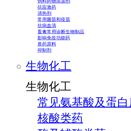
饲料药物添加剂
抗应激药
清热剂
常用菌苗和疫苗
抗病血清
畜禽常用诊断生物制品
影响免疫功能药
兽药原料
抑制剂
生物化工
生物化工
常见氨基酸及蛋白
核酸类药