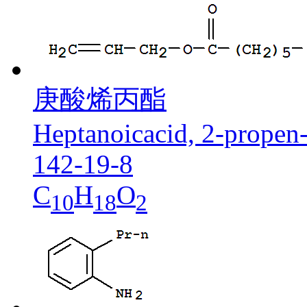
庚酸烯丙酯
Heptanoicacid, 2-propen-
142-19-8
C
H
O
10
18
2