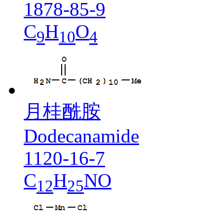
1878-85-9
C
H
O
9
10
4
月桂酰胺
Dodecanamide
1120-16-7
C
H
NO
12
25