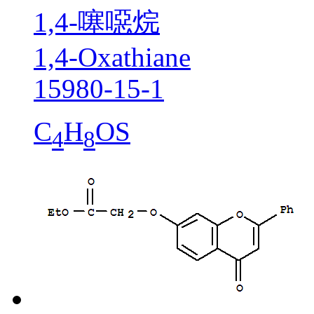
1,4-噻噁烷
1,4-Oxathiane
15980-15-1
C
H
OS
4
8