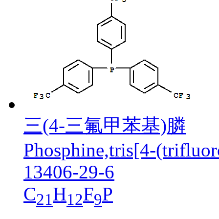
三(4-三氟甲苯基)膦
Phosphine,tris[4-(trifluo
13406-29-6
C
H
F
P
21
12
9