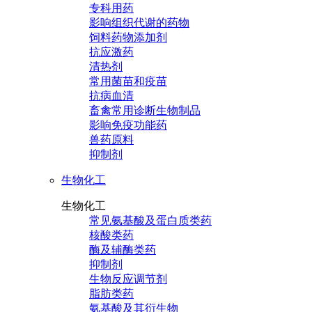
专科用药
影响组织代谢的药物
饲料药物添加剂
抗应激药
清热剂
常用菌苗和疫苗
抗病血清
畜禽常用诊断生物制品
影响免疫功能药
兽药原料
抑制剂
生物化工
生物化工
常见氨基酸及蛋白质类药
核酸类药
酶及辅酶类药
抑制剂
生物反应调节剂
脂肪类药
氨基酸及其衍生物