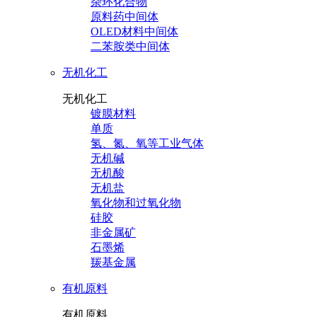
杂环化合物
原料药中间体
OLED材料中间体
二苯胺类中间体
无机化工
无机化工
镀膜材料
单质
氢、氮、氧等工业气体
无机碱
无机酸
无机盐
氧化物和过氧化物
硅胶
非金属矿
石墨烯
羰基金属
有机原料
有机原料