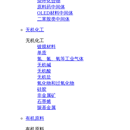
杂环化合物
原料药中间体
OLED材料中间体
二苯胺类中间体
无机化工
无机化工
镀膜材料
单质
氢、氮、氧等工业气体
无机碱
无机酸
无机盐
氧化物和过氧化物
硅胶
非金属矿
石墨烯
羰基金属
有机原料
有机原料