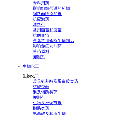
专科用药
影响组织代谢的药物
饲料药物添加剂
抗应激药
清热剂
常用菌苗和疫苗
抗病血清
畜禽常用诊断生物制品
影响免疫功能药
兽药原料
抑制剂
生物化工
生物化工
常见氨基酸及蛋白质类药
核酸类药
酶及辅酶类药
抑制剂
生物反应调节剂
脂肪类药
氨基酸及其衍生物